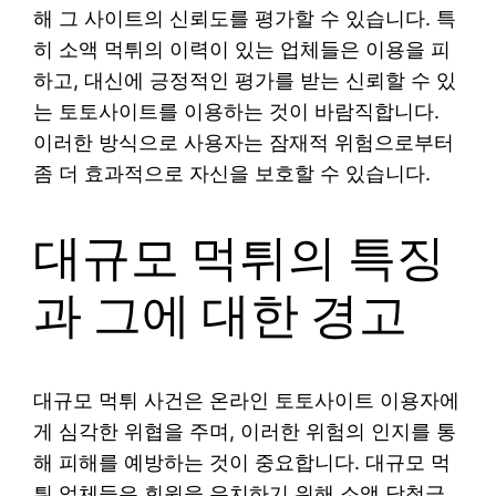
해 그 사이트의 신뢰도를 평가할 수 있습니다. 특
히 소액 먹튀의 이력이 있는 업체들은 이용을 피
하고, 대신에 긍정적인 평가를 받는 신뢰할 수 있
는 토토사이트를 이용하는 것이 바람직합니다.
이러한 방식으로 사용자는 잠재적 위험으로부터
좀 더 효과적으로 자신을 보호할 수 있습니다.
대규모 먹튀의 특징
과 그에 대한 경고
대규모 먹튀 사건은 온라인 토토사이트 이용자에
게 심각한 위협을 주며, 이러한 위험의 인지를 통
해 피해를 예방하는 것이 중요합니다. 대규모 먹
튀 업체들은 회원을 유치하기 위해 소액 당첨금