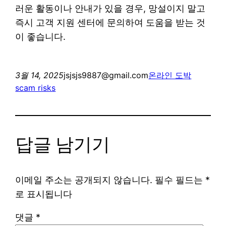
러운 활동이나 안내가 있을 경우, 망설이지 말고
즉시 고객 지원 센터에 문의하여 도움을 받는 것
이 좋습니다.
3월 14, 2025
jsjsjs9887@gmail.com
온라인 도박
scam risks
답글 남기기
이메일 주소는 공개되지 않습니다.
필수 필드는
*
로 표시됩니다
댓글
*