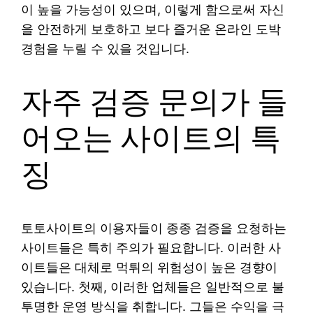
이 높을 가능성이 있으며, 이렇게 함으로써 자신
을 안전하게 보호하고 보다 즐거운 온라인 도박
경험을 누릴 수 있을 것입니다.
자주 검증 문의가 들
어오는 사이트의 특
징
토토사이트의 이용자들이 종종 검증을 요청하는
사이트들은 특히 주의가 필요합니다. 이러한 사
이트들은 대체로 먹튀의 위험성이 높은 경향이
있습니다. 첫째, 이러한 업체들은 일반적으로 불
투명한 운영 방식을 취합니다. 그들은 수익을 극