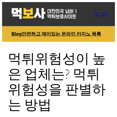
콘
텐
로그인
츠
로
Blog
안전하고 재미있는 온라인 카지노 목록
바
로
가
먹튀위험성이 높
기
은 업체는? 먹튀
위험성을 판별하
는 방법