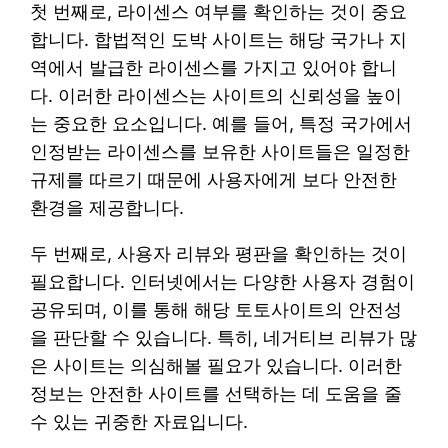
첫 번째로, 라이센스 여부를 확인하는 것이 중요
합니다. 합법적인 도박 사이트는 해당 국가나 지
역에서 발급한 라이센스를 가지고 있어야 합니
다. 이러한 라이센스는 사이트의 신뢰성을 높이
는 중요한 요소입니다. 예를 들어, 특정 국가에서
인정받는 라이센스를 보유한 사이트들은 일정한
규제를 따르기 때문에 사용자에게 보다 안전한
환경을 제공합니다.
두 번째로, 사용자 리뷰와 평판을 확인하는 것이
필요합니다. 인터넷에서는 다양한 사용자 경험이
공유되며, 이를 통해 해당 토토사이트의 안전성
을 판단할 수 있습니다. 특히, 네거티브 리뷰가 많
은 사이트는 의심해볼 필요가 있습니다. 이러한
정보는 안전한 사이트를 선택하는 데 도움을 줄
수 있는 귀중한 자료입니다.