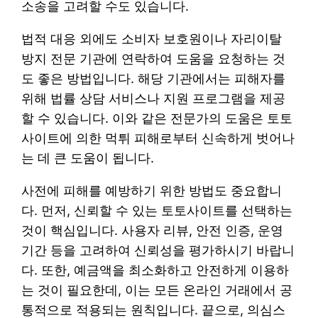
소송을 고려할 수도 있습니다.
법적 대응 외에도 소비자 보호원이나 자리이탈
방지 전문 기관에 연락하여 도움을 요청하는 것
도 좋은 방법입니다. 해당 기관에서는 피해자를
위해 법률 상담 서비스나 지원 프로그램을 제공
할 수 있습니다. 이와 같은 전문가의 도움은 토토
사이트에 의한 먹튀 피해로부터 신속하게 벗어나
는 데 큰 도움이 됩니다.
사전에 피해를 예방하기 위한 방법도 중요합니
다. 먼저, 신뢰할 수 있는 토토사이트를 선택하는
것이 핵심입니다. 사용자 리뷰, 안전 인증, 운영
기간 등을 고려하여 신뢰성을 평가하시기 바랍니
다. 또한, 예금액을 최소화하고 안전하게 이용하
는 것이 필요한데, 이는 모든 온라인 거래에서 공
통적으로 적용되는 원칙입니다. 끝으로, 의심스