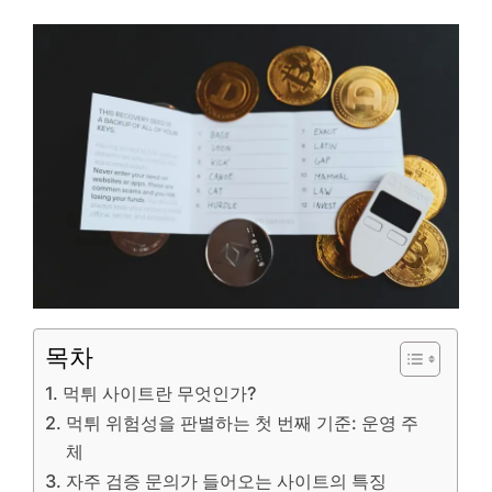
목차
먹튀 사이트란 무엇인가?
먹튀 위험성을 판별하는 첫 번째 기준: 운영 주
체
자주 검증 문의가 들어오는 사이트의 특징