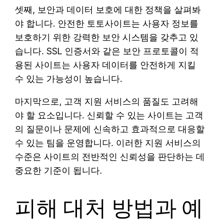
셋째, 보안과 데이터 보호에 대한 정책을 살펴봐
야 합니다. 안전한 토토사이트는 사용자 정보를
보호하기 위한 강력한 보안 시스템을 갖추고 있
습니다. SSL 인증서와 같은 보안 프로토콜이 적
용된 사이트는 사용자 데이터를 안전하게 지킬
수 있는 가능성이 높습니다.
마지막으로, 고객 지원 서비스의 품질도 고려해
야 할 요소입니다. 신뢰할 수 있는 사이트는 고객
의 질문이나 문제에 신속하고 효과적으로 대응할
수 있는 팀을 운영합니다. 이러한 지원 서비스의
수준은 사이트의 전반적인 신뢰성을 판단하는 데
중요한 기준이 됩니다.
피해 대처 방법과 예