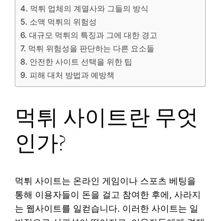
먹튀 업체의 계열사와 그들의 방식
소액 먹튀의 위험성
대규모 먹튀의 특징과 그에 대한 경고
먹튀 위험성을 판단하는 다른 요소들
안전한 사이트 선택을 위한 팁
피해 대처 방법과 예방책
먹튀 사이트란 무엇
인가?
먹튀 사이트는 온라인 게임이나 스포츠 베팅을
통해 이용자들이 돈을 걸고 참여한 후에, 사라지
는 웹사이트를 일컫습니다. 이러한 사이트는 일