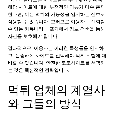
해당 사이트에 대한 부정적인 리뷰가 다수 존재
한다면, 이는 먹튀의 가능성을 암시하는 신호로
작용할 수 있습니다. 그러므로 이용자는 신뢰할
수 있는 커뮤니티나 포럼에서 정보 검색을 통해
자신을 보호해야 합니다.
결과적으로, 이용자는 이러한 특성들을 인지하
고, 신중하게 사이트를 선택해야 먹튀 위험에 대
비할 수 있습니다. 안전한 토토사이트를 선택하
는 것은 핵심적인 전략입니다.
먹튀 업체의 계열사
와 그들의 방식