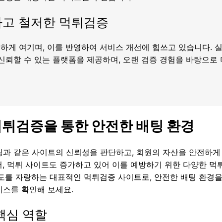
하고 철저한 먹튀검증
하게 여기며, 이를 반영하여 서비스 개선에 힘쓰고 있습니다. 
신뢰할 수 있는 플랫폼을 제공하며, 오랜 검증 경험을 바탕으로
튀검증을 통한 안전한 배팅 환경
과 같은 사이트의 신뢰성을 판단하고, 회원의 자산을 안전하게
, 먹튀 사이트도 증가하고 있어 이를 예방하기 위한 다양한 먹
도를 자랑하는 대표적인 먹튀검증 사이트로, 안전한 배팅 환경
스를 확인해 보세요.
핵심 역할