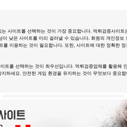
있는 사이트를 선택하는 것이 가장 중요합니다. 먹튀검증사이트
성이 낮은 사이트를 미리 걸러낼 수 있습니다. 회원의 개인정보
를 이용하는 것이 필요합니다. 또한, 사이트에 대한 정확한 정
이트를 선택하는 것이 최우선입니다. 먹튀검증업체를 활용해 
방지하세요. 안전한 게임 환경을 유지하는 것이 무엇보다 중요합