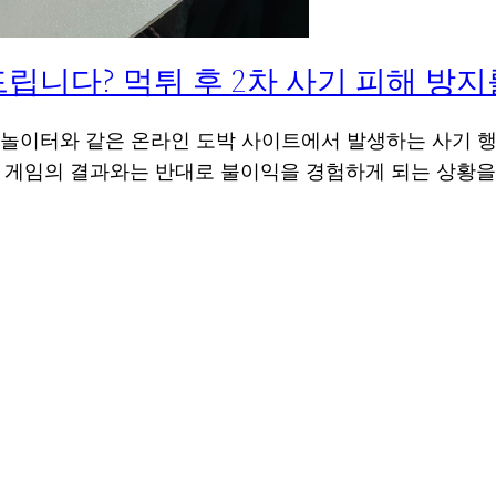
니다? 먹튀 후 2차 사기 피해 방지
 놀이터와 같은 온라인 도박 사이트에서 발생하는 사기 행
게임의 결과와는 반대로 불이익을 경험하게 되는 상황을