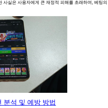
한 사실은 사용자에게 큰 재정적 피해를 초래하며, 베팅
 분석 및 예방 방법