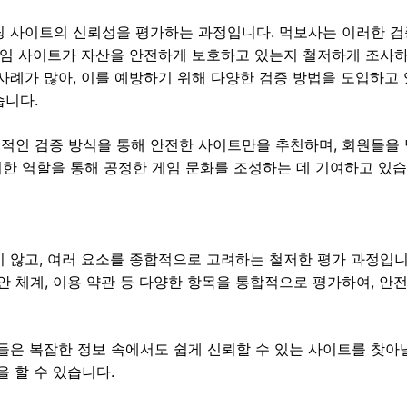
 사이트의 신뢰성을 평가하는 과정입니다. 먹보사는 이러한 검
게임 사이트가 자산을 안전하게 보호하고 있는지 철저하게 조사하
사례가 많아, 이를 예방하기 위해 다양한 검증 방법을 도입하고 
습니다.
적인 검증 방식을 통해 안전한 사이트만을 추천하며, 회원들을
러한 역할을 통해 공정한 게임 문화를 조성하는 데 기여하고 있습
 않고, 여러 요소를 종합적으로 고려하는 철저한 평가 과정입
보안 체계, 이용 약관 등 다양한 항목을 통합적으로 평가하여, 안
은 복잡한 정보 속에서도 쉽게 신뢰할 수 있는 사이트를 찾아낼
 할 수 있습니다.