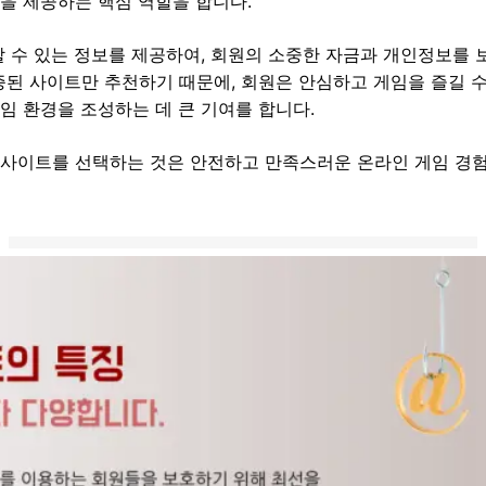
을 제공하는 핵심 역할을 합니다.
 수 있는 정보를 제공하여, 회원의 소중한 자금과 개인정보를 보
된 사이트만 추천하기 때문에, 회원은 안심하고 게임을 즐길 수
임 환경을 조성하는 데 큰 기여를 합니다.
 사이트를 선택하는 것은 안전하고 만족스러운 온라인 게임 경