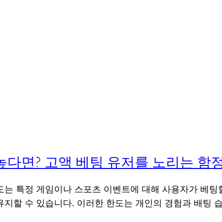
높다면? 고액 베팅 유저를 노리는 함
도는 특정 게임이나 스포츠 이벤트에 대해 사용자가 베팅
유지할 수 있습니다. 이러한 한도는 개인의 경험과 배팅 