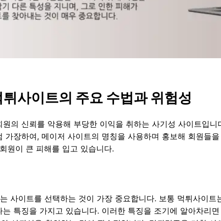
먹튀사이트의 주요 수법과 위험성
원의 신뢰를 악용해 부당한 이익을 취하는 사기성 사이트입니다
 가장하여, 메이저 사이트의 명칭을 사용하며 홍보해 회원들을 
회원이 큰 피해를 입고 있습니다.
법
있는 사이트를 선택하는 것이 가장 중요합니다. 보통 먹튀사이트
는 특징을 가지고 있습니다. 이러한 특징을 조기에 알아차리면 