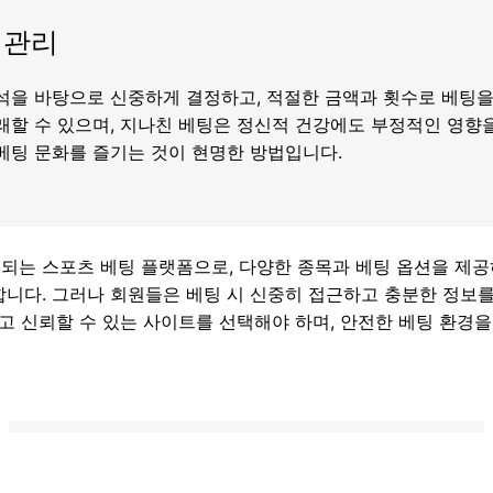
 관리
분석을 바탕으로 신중하게 결정하고, 적절한 금액과 횟수로 베팅
래할 수 있으며, 지나친 베팅은 정신적 건강에도 부정적인 영향을
베팅 문화를 즐기는 것이 현명한 방법입니다.
는 스포츠 베팅 플랫폼으로, 다양한 종목과 베팅 옵션을 제공하
니다. 그러나 회원들은 베팅 시 신중히 접근하고 충분한 정보를
고 신뢰할 수 있는 사이트를 선택해야 하며, 안전한 베팅 환경