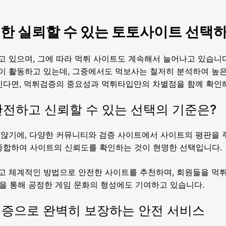
한 실뢰할 수 있는 토토사이트 선택
 있으며, 그에 따라 먹튀 사이트도 계속해서 늘어나고 있습니다
 활동하고 있는데, 그중에서도 먹보사는 철저히 분석하여 높은 
신다면, 먹튀검증의 중요성과 먹튀타입만의 차별점을 함께 확인
전하고 신뢰할 수 있는 선택의 기준은?
않기에, 다양한 커뮤니티와 검증 사이트에서 사이트의 평판을 
종합하여 사이트의 신뢰도를 확인하는 것이 현명한 선택입니다.
 체계적인 방법으로 안전한 사이트를 추천하며, 회원들을 먹
할을 통해 공정한 게임 문화의 형성에도 기여하고 있습니다.
검증으로 완벽히 보장하는 안전 서비스