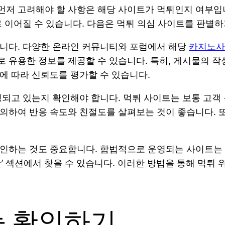
 먼저 고려해야 할 사항은 해당 사이트가 먹튀인지 여부입
로 이어질 수 있습니다. 다음은 먹튀 의심 사이트를 판별하
입니다. 다양한 온라인 커뮤니티와 포럼에서 해당
카지노
 유용한 정보를 제공할 수 있습니다. 특히, 게시물의 작
에 따라 신뢰도를 평가할 수 있습니다.
영되고 있는지 확인해야 합니다. 먹튀 사이트는 보통 고
의하여 반응 속도와 친절도를 살펴보는 것이 좋습니다. 또
인하는 것도 중요합니다. 합법적으로 운영되는 사이트는 
’ 섹션에서 찾을 수 있습니다. 이러한 방법을 통해 먹튀
능 확인하기