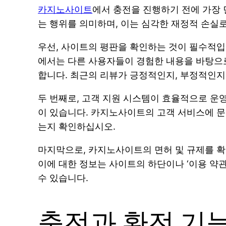
카지노사이트
에서 충전을 진행하기 전에 가장
는 행위를 의미하며, 이는 심각한 재정적 손실
우선, 사이트의 평판을 확인하는 것이 필수적
에서는 다른 사용자들이 경험한 내용을 바탕으로
합니다. 최근의 리뷰가 긍정적인지, 부정적인지
두 번째로, 고객 지원 시스템이 효율적으로 운
이 있습니다. 카지노사이트의 고객 서비스에 문
는지 확인하십시오.
마지막으로, 카지노사이트의 면허 및 규제를 확
이에 대한 정보는 사이트의 하단이나 ‘이용 약관
수 있습니다.
충전과 환전 기