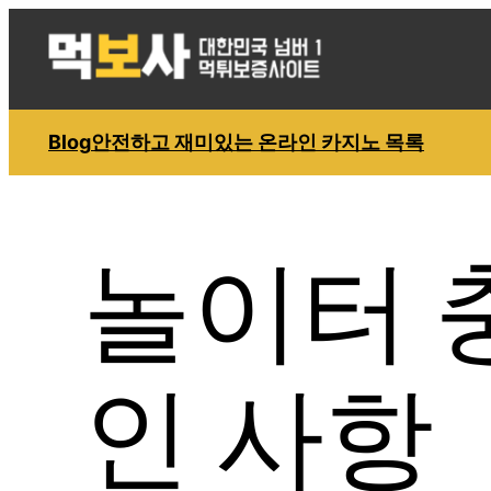
콘
텐
츠
로
Blog
안전하고 재미있는 온라인 카지노 목록
바
로
가
기
놀이터 
인 사항