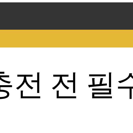
충전 전 필