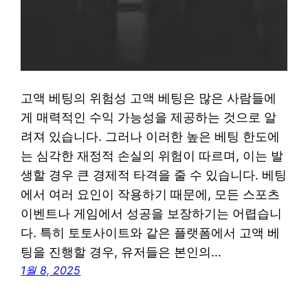
고액 베팅의 위험성 고액 베팅은 많은 사람들에
게 매력적인 수익 가능성을 제공하는 것으로 알
려져 있습니다. 그러나 이러한 높은 베팅 한도에
는 심각한 재정적 손실의 위험이 따르며, 이는 발
생할 경우 큰 경제적 타격을 줄 수 있습니다. 베팅
에서 여러 요인이 작용하기 때문에, 모든 스포츠
이벤트나 게임에서 성공을 보장하기는 어렵습니
다. 특히 토토사이트와 같은 플랫폼에서 고액 베
팅을 진행할 경우, 유저들은 본인의…
1월 8, 2025