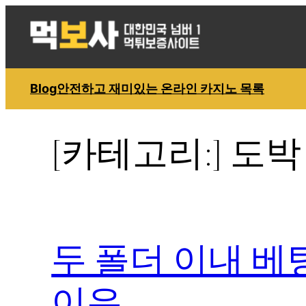
콘
텐
츠
로
Blog
안전하고 재미있는 온라인 카지노 목록
바
로
가
[카테고리:]
도박
기
두 폴더 이내 베
이유