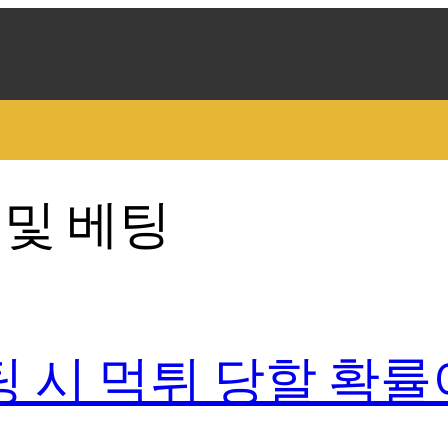
 및 베팅
팅 시 먹튀 당할 확률