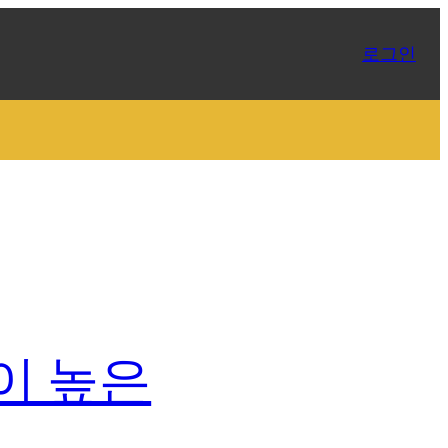
로그인
이 높은