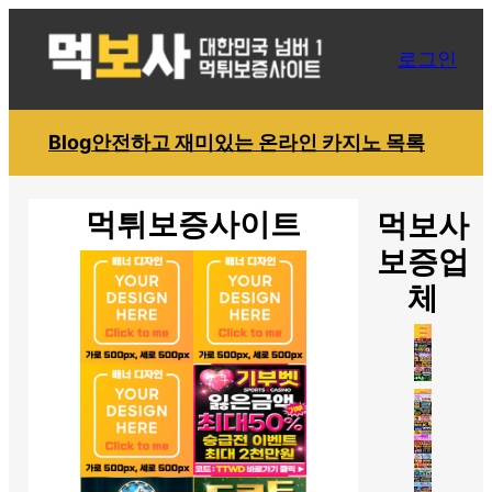
콘
텐
로그인
츠
로
Blog
안전하고 재미있는 온라인 카지노 목록
바
로
가
먹튀보증사이트
먹보사
기
보증업
체