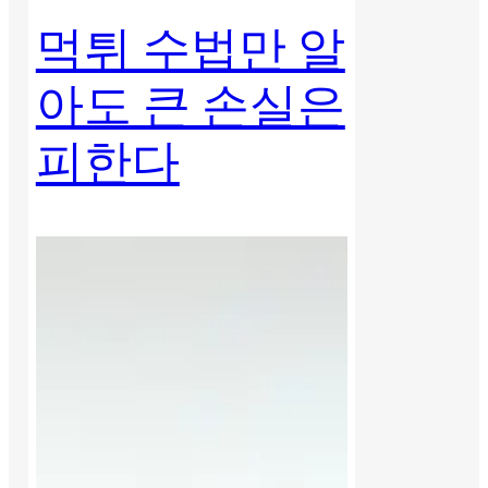
먹튀 수법만 알
아도 큰 손실은
피한다