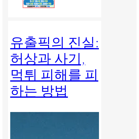
유출픽의 진실:
허상과 사기,
먹튀 피해를 피
하는 방법