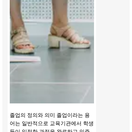
졸업의 정의와 의미 졸업이라는 용
어는 일반적으로 교육기관에서 학생
들이 일정한 과정을 완료하고 인증