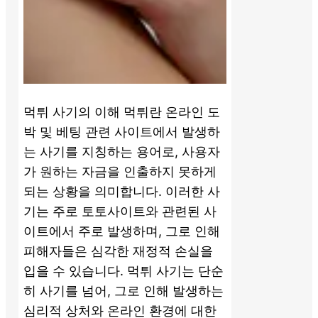
먹튀 사기의 이해 먹튀란 온라인 도
박 및 베팅 관련 사이트에서 발생하
는 사기를 지칭하는 용어로, 사용자
가 원하는 자금을 인출하지 못하게
되는 상황을 의미합니다. 이러한 사
기는 주로 토토사이트와 관련된 사
이트에서 주로 발생하며, 그로 인해
피해자들은 심각한 재정적 손실을
입을 수 있습니다. 먹튀 사기는 단순
히 사기를 넘어, 그로 인해 발생하는
심리적 상처와 온라인 환경에 대한